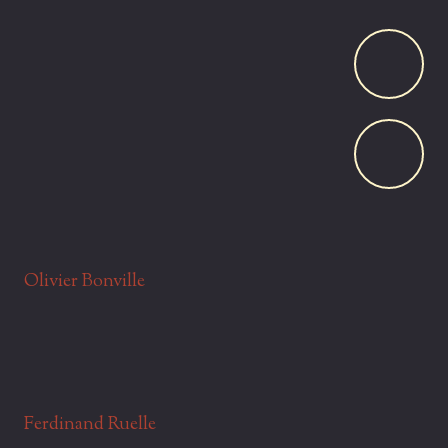
impressionnés par l'intensité fruitée du caractère des
vins de Belval. L'Odyssée 319 passera donc par Belval et
les Pinots Meuniers de David Faivre, millésime 2020.
Olivier Bonville
Ferdinand Ruelle